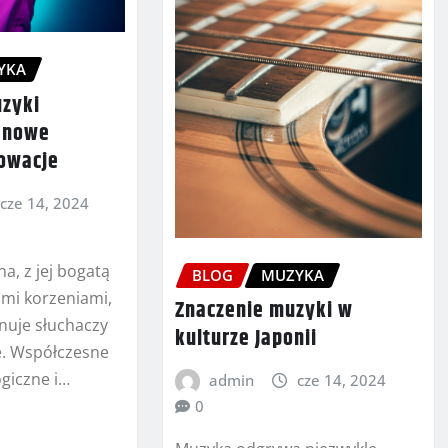
YKA
uzyki
– nowe
nowacje
cze 14, 2024
a, z jej bogatą
BLOG
MUZYKA
kimi korzeniami,
Znaczenie muzyki w
nuje słuchaczy
kulturze Japonii
e. Współczesne
giczne i…
admin
cze 14, 2024
0