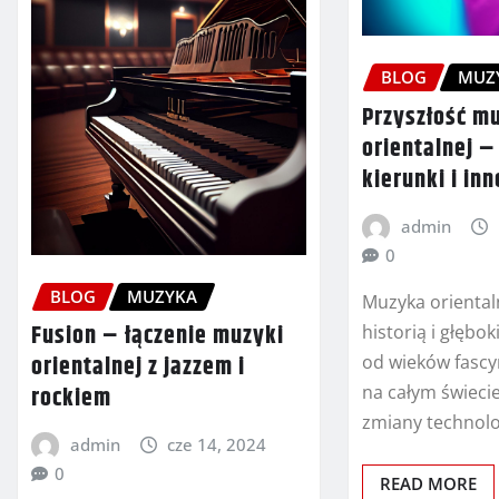
BLOG
MUZ
Przyszłość m
orientalnej 
kierunki i in
admin
0
BLOG
MUZYKA
Muzyka orientaln
Fusion – łączenie muzyki
historią i głębo
orientalnej z jazzem i
od wieków fascy
na całym świeci
rockiem
zmiany technolo
admin
cze 14, 2024
0
READ MORE