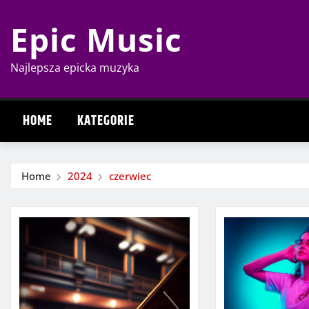
Skip
Epic Music
to
content
Najlepsza epicka muzyka
HOME
KATEGORIE
Home
2024
czerwiec