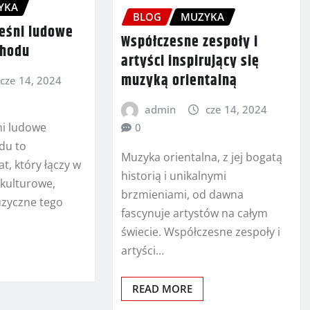
YKA
BLOG
MUZYKA
ieśni ludowe
Współczesne zespoły i
chodu
artyści inspirujący się
muzyką orientalną
cze 14, 2024
admin
cze 14, 2024
ni ludowe
0
du to
Muzyka orientalna, z jej bogatą
t, który łączy w
historią i unikalnymi
kulturowe,
brzmieniami, od dawna
uzyczne tego
fascynuje artystów na całym
świecie. Współczesne zespoły i
artyści…
READ MORE