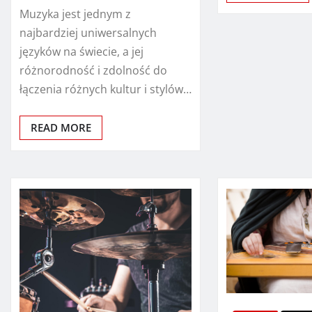
Muzyka jest jednym z
najbardziej uniwersalnych
języków na świecie, a jej
różnorodność i zdolność do
łączenia różnych kultur i stylów…
READ MORE