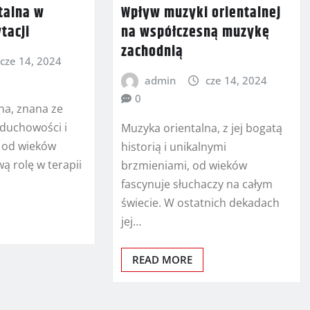
talna w
Wpływ muzyki orientalnej
tacji
na współczesną muzykę
zachodnią
cze 14, 2024
admin
cze 14, 2024
0
na, znana ze
 duchowości i
Muzyka orientalna, z jej bogatą
, od wieków
historią i unikalnymi
ą rolę w terapii
brzmieniami, od wieków
fascynuje słuchaczy na całym
świecie. W ostatnich dekadach
jej…
READ MORE