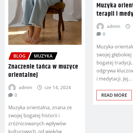
Muzyka orien
terapii i medy
admin
0
Muzyka oriental
swojej głębokiej
BLOG
MUZYKA
bogatej tradycji
Znaczenie tańca w muzyce
odgrywa kluczow
orientalnej
i medytacji. Jej…
admin
cze 14, 2024
READ MORE
0
Muzyka orientalna, znana ze
swojej bogatej historii i
zróżnicowanych wpływów
kulturowych, od wieków