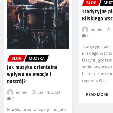
BLOG
MUZ
Tradycyjne p
Bliskiego Ws
admin
0
Tradycyjne pieś
Bliskiego Wscho
BLOG
MUZYKA
fascynujący tema
Jak muzyka orientalna
sobie bogactwo 
wpływa na emocje i
historyczne i m
nastrój?
regionu. W…
admin
cze 14, 2024
READ MORE
0
Muzyka orientalna, z jej bogatą