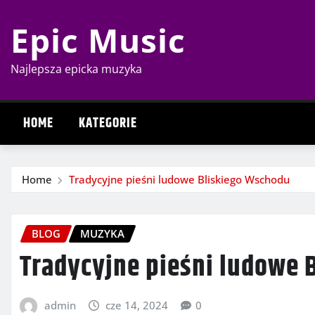
Skip
Epic Music
to
content
Najlepsza epicka muzyka
HOME
KATEGORIE
Home
Tradycyjne pieśni ludowe Bliskiego Wschodu
BLOG
MUZYKA
Tradycyjne pieśni ludowe 
admin
cze 14, 2024
0