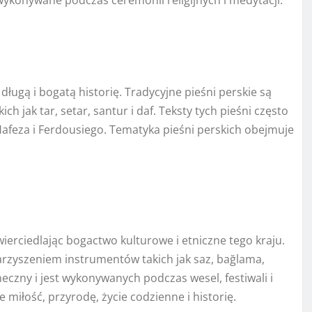
są wykonywane podczas ceremonii religijnych i medytacji.
ługą i bogatą historię. Tradycyjne pieśni perskie są
jak tar, setar, santur i daf. Teksty tych pieśni często
i, Hafeza i Ferdousiego. Tematyka pieśni perskich obejmuje
ierciedlając bogactwo kulturowe i etniczne tego kraju.
arzyszeniem instrumentów takich jak saz, bağlama,
eczny i jest wykonywanych podczas wesel, festiwali i
 miłość, przyrodę, życie codzienne i historię.