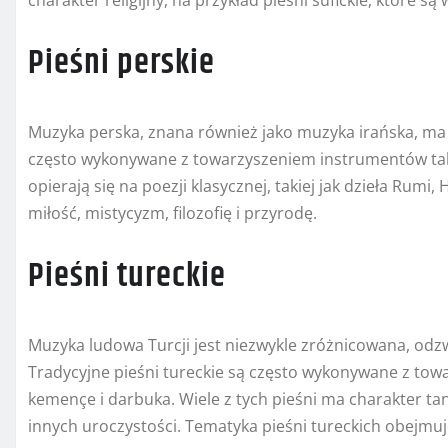
charakter religijny, na przykład pieśni sufickie, które 
Pieśni perskie
Muzyka perska, znana również jako muzyka irańska, ma d
często wykonywane z towarzyszeniem instrumentów takich 
opierają się na poezji klasycznej, takiej jak dzieła Rum
miłość, mistycyzm, filozofię i przyrodę.
Pieśni tureckie
Muzyka ludowa Turcji jest niezwykle zróżnicowana, odzw
Tradycyjne pieśni tureckie są często wykonywane z tow
kemençe i darbuka. Wiele z tych pieśni ma charakter tan
innych uroczystości. Tematyka pieśni tureckich obejmuje