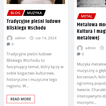
BLOG
MUZYKA
METAL
Tradycyjne pieśni ludowe
Metalowa mo
Bliskiego Wschodu
Kultura i mag
metalowej
admin
cze 14, 2024
0
admin
Tradycyjne pieśni ludowe
0
Bliskiego Wschodu to
Muzyka metalow
fascynujący temat, który łączy w
muzyczny o głę
sobie bogactwo kulturowe,
korzeniach, któr
historyczne i muzyczne tego
ogromną popula
regionu. W…
świecie. Charakt
intensywnymi d
READ MORE
mocnymi…