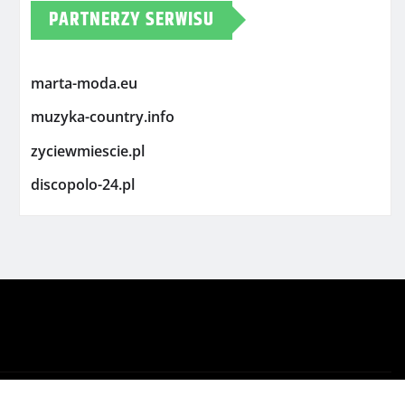
PARTNERZY SERWISU
marta-moda.eu
muzyka-country.info
zyciewmiescie.pl
discopolo-24.pl