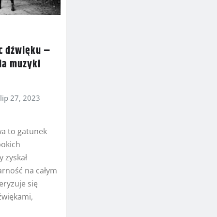
c dźwięku –
ia muzyki
lip 27, 2023
a to gatunek
bokich
y zyskał
rność na całym
eryzuje się
źwiękami,