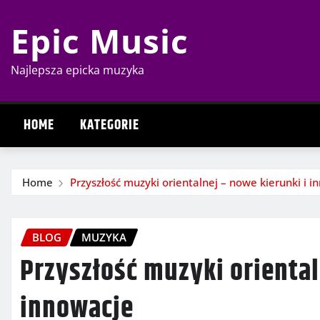
Skip
Epic Music
to
content
Najlepsza epicka muzyka
HOME
KATEGORIE
Home
Przyszłość muzyki orientalnej – nowe kierunki i i
BLOG
MUZYKA
Przyszłość muzyki oriental
innowacje