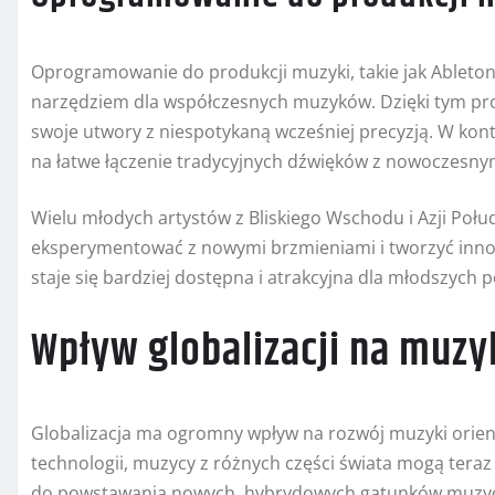
Oprogramowanie do produkcji muzyki, takie jak Ableton L
narzędziem dla współczesnych muzyków. Dzięki tym pr
swoje utwory z niespotykaną wcześniej precyzją. W kon
na łatwe łączenie tradycyjnych dźwięków z nowoczesnym
Wielu młodych artystów z Bliskiego Wschodu i Azji Połu
eksperymentować z nowymi brzmieniami i tworzyć inno
staje się bardziej dostępna i atrakcyjna dla młodszych 
Wpływ globalizacji na muzy
Globalizacja ma ogromny wpływ na rozwój muzyki orient
technologii, muzycy z różnych części świata mogą tera
do powstawania nowych, hybrydowych gatunków muzy