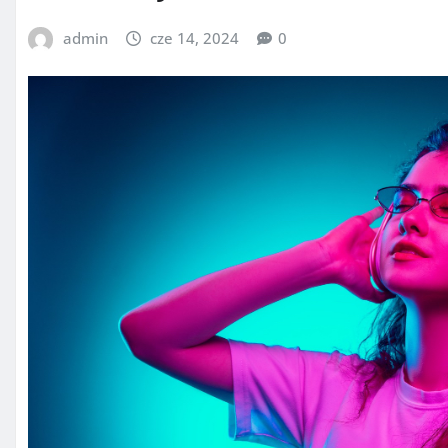
admin
cze 14, 2024
0