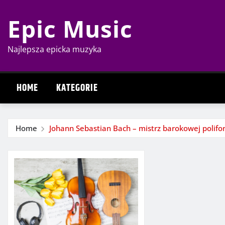
Skip
Epic Music
to
content
Najlepsza epicka muzyka
HOME
KATEGORIE
Home
Johann Sebastian Bach – mistrz barokowej polifon