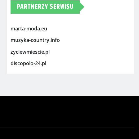
PARTNERZY SERWISU
marta-moda.eu
muzyka-country.info
zyciewmiescie.pl
discopolo-24.pl