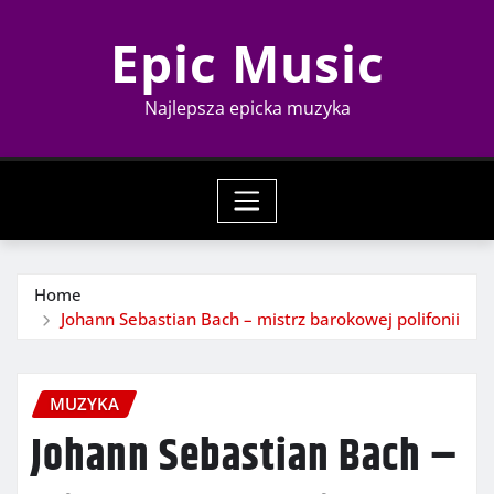
Skip
Epic Music
to
content
Najlepsza epicka muzyka
Home
Johann Sebastian Bach – mistrz barokowej polifonii
MUZYKA
Johann Sebastian Bach –