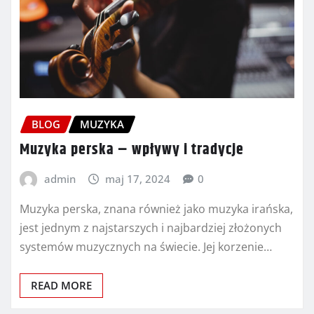
BLOG
MUZYKA
Muzyka perska – wpływy i tradycje
admin
maj 17, 2024
0
Muzyka perska, znana również jako muzyka irańska,
jest jednym z najstarszych i najbardziej złożonych
systemów muzycznych na świecie. Jej korzenie…
READ MORE