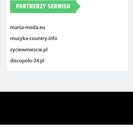
PARTNERZY SERWISU
marta-moda.eu
muzyka-country.info
zyciewmiescie.pl
discopolo-24.pl