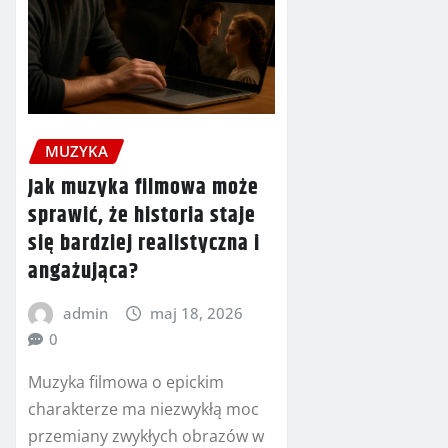
MUZYKA
Jak muzyka filmowa może
sprawić, że historia staje
się bardziej realistyczna i
angażująca?
admin
maj 18, 2026
0
Muzyka filmowa o epickim
charakterze ma niezwykłą moc
przemiany zwykłych obrazów w