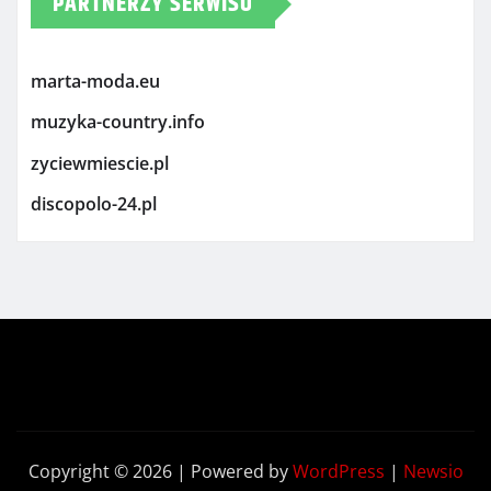
PARTNERZY SERWISU
marta-moda.eu
muzyka-country.info
zyciewmiescie.pl
discopolo-24.pl
Copyright © 2026 | Powered by
WordPress
|
Newsio