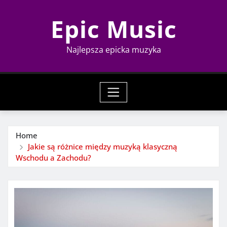
Skip
Epic Music
to
content
Najlepsza epicka muzyka
Home
Jakie są różnice między muzyką klasyczną
Wschodu a Zachodu?