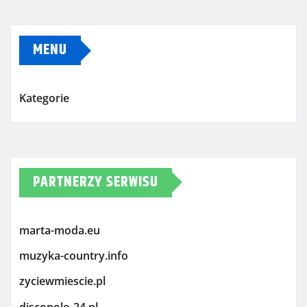
MENU
Kategorie
PARTNERZY SERWISU
marta-moda.eu
muzyka-country.info
zyciewmiescie.pl
discopolo-24.pl