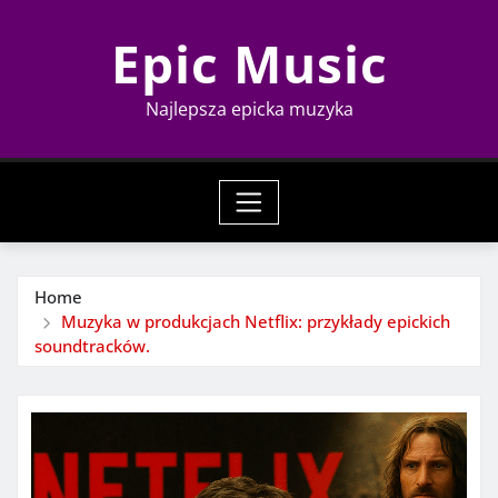
Skip
Epic Music
to
content
Najlepsza epicka muzyka
Home
Muzyka w produkcjach Netflix: przykłady epickich
soundtracków.