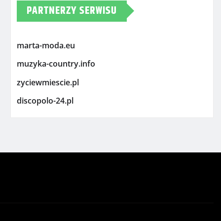
PARTNERZY SERWISU
marta-moda.eu
muzyka-country.info
zyciewmiescie.pl
discopolo-24.pl