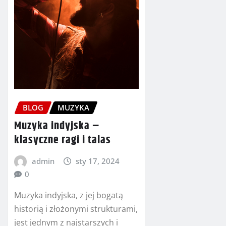
BLOG
MUZYKA
Muzyka indyjska –
klasyczne ragi i talas
admin
sty 17, 2024
0
Muzyka indyjska, z jej bogatą
historią i złożonymi strukturami,
jest jednym z najstarszych i