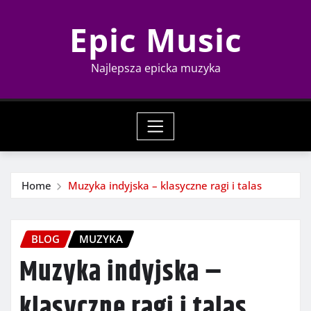
Skip
Epic Music
to
content
Najlepsza epicka muzyka
Home
Muzyka indyjska – klasyczne ragi i talas
BLOG
MUZYKA
Muzyka indyjska –
klasyczne ragi i talas