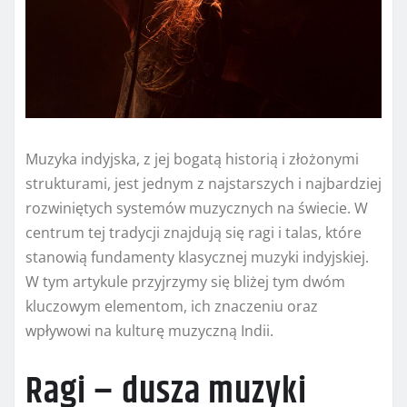
Muzyka indyjska, z jej bogatą historią i złożonymi
strukturami, jest jednym z najstarszych i najbardziej
rozwiniętych systemów muzycznych na świecie. W
centrum tej tradycji znajdują się ragi i talas, które
stanowią fundamenty klasycznej muzyki indyjskiej.
W tym artykule przyjrzymy się bliżej tym dwóm
kluczowym elementom, ich znaczeniu oraz
wpływowi na kulturę muzyczną Indii.
Ragi – dusza muzyki