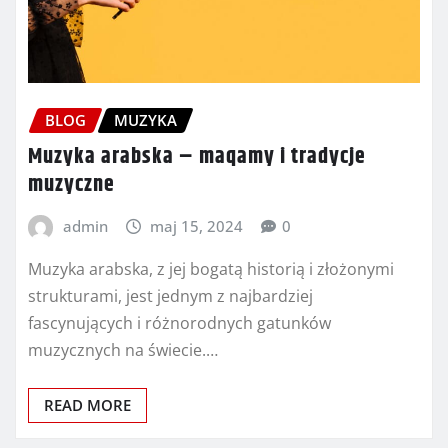
BLOG
MUZYKA
Muzyka arabska – maqamy i tradycje
muzyczne
admin
maj 15, 2024
0
Muzyka arabska, z jej bogatą historią i złożonymi
strukturami, jest jednym z najbardziej
fascynujących i różnorodnych gatunków
muzycznych na świecie.…
READ MORE