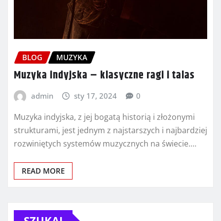
BLOG
MUZYKA
Muzyka indyjska – klasyczne ragi i talas
admin
sty 17, 2024
0
Muzyka indyjska, z jej bogatą historią i złożonymi
strukturami, jest jednym z najstarszych i najbardziej
rozwiniętych systemów muzycznych na świecie.…
READ MORE
SZUKAJ