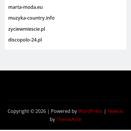
marta-moda.eu
muzyka-country.info
zyciewmiescie.pl
discopolo-24.pl
Copyright © 2026 | Powered by
WordPress
|
Newsio
by
ThemeArile