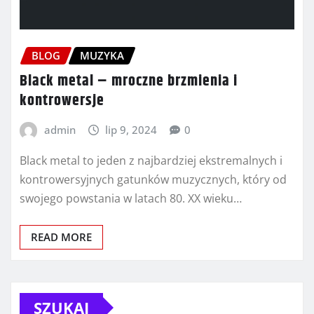
BLOG
MUZYKA
Black metal – mroczne brzmienia i
kontrowersje
admin
lip 9, 2024
0
Black metal to jeden z najbardziej ekstremalnych i
kontrowersyjnych gatunków muzycznych, który od
swojego powstania w latach 80. XX wieku…
READ MORE
SZUKAJ