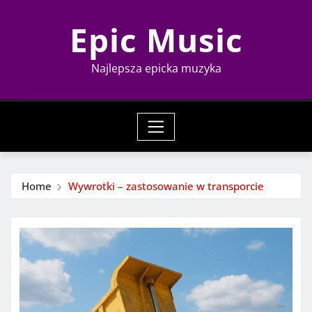
Skip
Epic Music
to
content
Najlepsza epicka muzyka
Home
Wywrotki – zastosowanie w transporcie