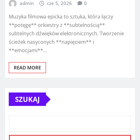
admin
cze 5, 2026
0
Muzyka filmowa epicka to sztuka, która łączy
**potęgę** orkiestry z **subtelnością**
subtelnych dźwięków elektronicznych. Tworzenie
ścieżek nasyconych **napięciem** i
**emocjami**…
READ MORE
SZUKAJ