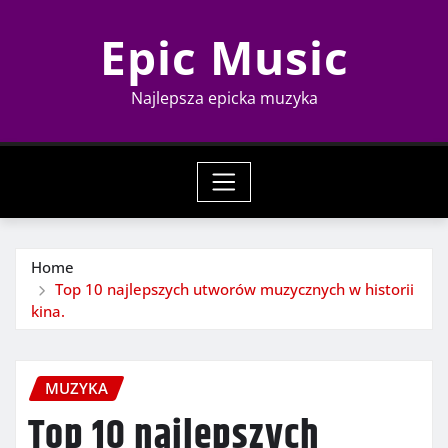
Skip
Epic Music
to
content
Najlepsza epicka muzyka
Home
Top 10 najlepszych utworów muzycznych w historii
kina.
MUZYKA
Top 10 najlepszych