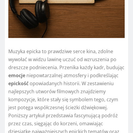
Muzyka epicka to prawdziwe serce kina, zdolne
wywołać w widzu lawinę uczuć od wzruszenia po
dreszcze podniecenia. Przenika każdy kadr, budując
emocje
niepowtarzalnej atmosfery i podkreślając
epickość
opowiadanych historii. W zestawieniu
najlepszych utworów filmowych znajdziemy
kompozycje, które stały się symbolem tego, czym
jest potęga współczesnej ścieżki dźwiękowej.
Poniższy artykuł przedstawia fascynującą podróż
przez czas, sięgając do korzeni, omawiając
dziesiątkę najważniejszych epickich tematów oraz