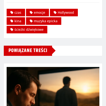
czas
emocje
Hollywood
kina
muzyka epicka
ścieżki dźwiękowe
POWIĄZANE TREŚCI