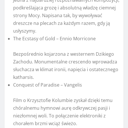
Jedna z najbardziej rozpoznawalnych kompozycji,
podkreślająca grozę i absolutną władzę ciemnej
strony Mocy. Napisana tak, by wywoływać
dreszcze na plecach za każdym razem, gdy ją
usłyszymy.
The Ecstasy of Gold – Ennio Morricone
Bezpośrednio kojarzona z westernem Dzikiego
Zachodu. Monumentalne crescendo wprowadza
słuchacza w klimat ironii, napięcia i ostatecznego
katharsis.
Conquest of Paradise – Vangelis
Film o Krzysztofie Kolumbie zyskał dzięki temu
chóralnemu hymnowi aurę odkrywczej pasji i
niezłomnej woli. To połączenie elektroniki z
chorałem brzmi wciąż świeżo.