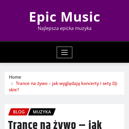
Skip
Epic Music
to
content
Najlepsza epicka muzyka
Home
Trance na żywo – jak wyglądają koncerty i sety DJ-
skie?
BLOG
MUZYKA
Trance na żywo – jak