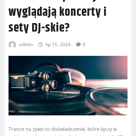
wyglądają koncerty i
sety DJ-skie?
admin
lip 15, 2024
0
Trance na żywo to doświadczenie, które łączy w