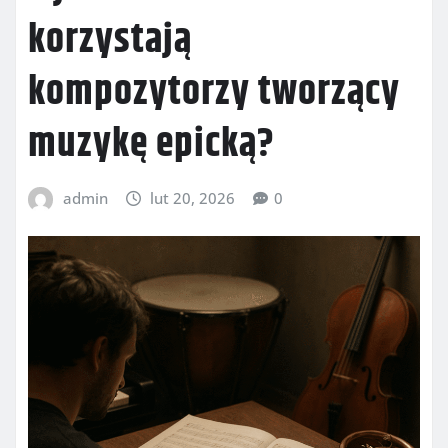
korzystają
kompozytorzy tworzący
muzykę epicką?
admin
lut 20, 2026
0