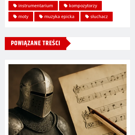
instrumentarium
kompozytorzy
moty
muzyka epicka
słuchacz
POWIĄZANE TREŚCI