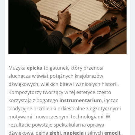
Muzyka
epicka
to gatunek, który przenosi
słuchacza w świat potężnych krajobrazów
dźwiękowych, wielkich bitew i wzniosłych historii.
Kompozytorzy tworzący w tej estetyce często
korzystają z bogatego
instrumentarium
, łącząc
tradycyjne brzmienia orkiestralne z egzotycznymi
motywami i nowoczesnymi technologiami. W
rezultacie powstaje spektakularna oprawa
dźwiękowa, pełna
głębi
,
napięcia
i silnych
emocji
.