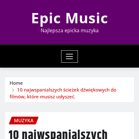
Skip
Epic Music
to
content
Najlepsza epicka muzyka
Home
10 najwspanialszych ścieżek dźwiękowych do
filmów, które musisz usłyszeć.
MUZYKA
10 najwspanialszych