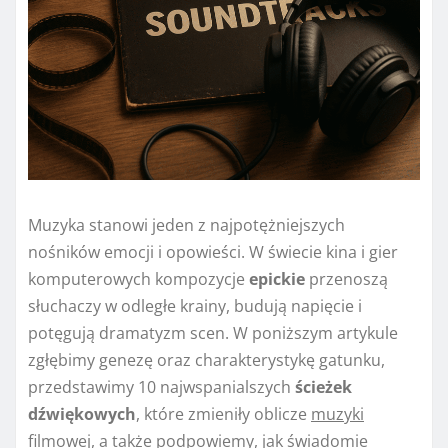
Muzyka stanowi jeden z najpotężniejszych
nośników emocji i opowieści. W świecie kina i gier
komputerowych kompozycje
epickie
przenoszą
słuchaczy w odległe krainy, budują napięcie i
potęgują dramatyzm scen. W poniższym artykule
zgłębimy genezę oraz charakterystykę gatunku,
przedstawimy 10 najwspanialszych
ścieżek
dźwiękowych
, które zmieniły oblicze
muzyki
filmowej
, a także podpowiemy, jak świadomie