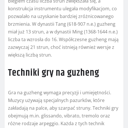
biegiem czasu liczba strun zwiększała się, a
konstrukcja instrumentu ulegała modyfikacjom, co
pozwalało na uzyskanie bardziej zróżnicowanego
brzmienia. W dynastii Tang (618-907 n.e.) guzheng
miał już 13 strun, a w dynastii Ming (1368-1644 n.e.)
liczba ta wzrosła do 16. Współczesne guzheng mają
zazwyczaj 21 strun, choć istnieją również wersje z
większą liczbą strun.
Techniki gry na guzheng
Gra na guzheng wymaga precyzji i umiejętności.
Muzycy używają specjalnych pazurków, które
zakładają na palce, aby szarpać struny. Techniki gry
obejmują m.in. glissando, vibrato, tremolo oraz
różne rodzaje arpeggio. Każda z tych technik