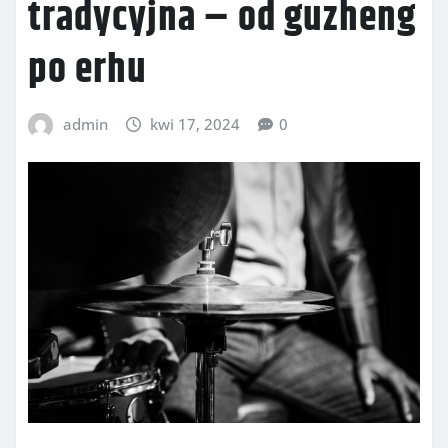
tradycyjna – od guzheng
po erhu
admin
kwi 17, 2024
0