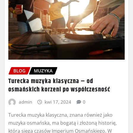
BLOG
MUZYKA
Turecka muzyka klasyczna – od
osmańskich korzeni po współczesność
admin
kwi 17, 2024
0
Turecka muzyka klasyczna, znana również jako
muzyka osmańska, ma bogatą i złożoną historię,
która sięga czasów Imperium Osmańskiego. W