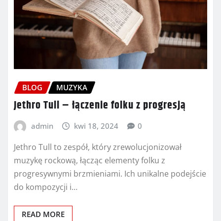
BLOG
MUZYKA
Jethro Tull – łączenie folku z progresją
admin
kwi 18, 2024
0
Jethro Tull to zespół, który zrewolucjonizował
muzykę rockową, łącząc elementy folku z
progresywnymi brzmieniami. Ich unikalne podejście
do kompozycji i…
READ MORE