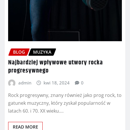
BLOG
MUZYKA
Najbardziej wpływowe utwory rocka
progresywnego
admin
kwi 18, 2024
0
Rock progresywny, znany również jako prog rock, to
gatunek muzyczny, który zyskał popularność w
latach 60. i 70. XX wieku.…
READ MORE