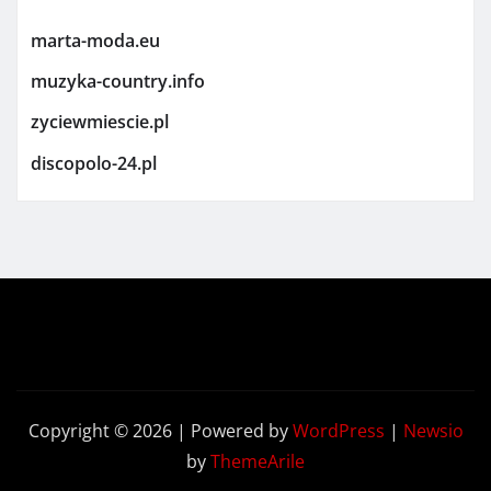
marta-moda.eu
muzyka-country.info
zyciewmiescie.pl
discopolo-24.pl
Copyright © 2026 | Powered by
WordPress
|
Newsio
by
ThemeArile