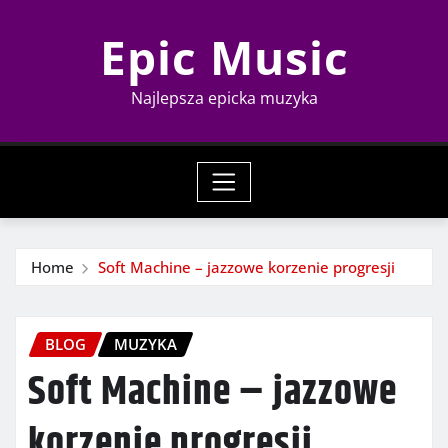
Skip
Epic Music
to
content
Najlepsza epicka muzyka
Home
Soft Machine – jazzowe korzenie progresji
BLOG
MUZYKA
Soft Machine – jazzowe
korzenie progresji