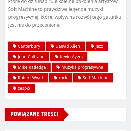
które do dziś inspiruje kolejne pokolenia artystów.
Soft Machine to prawdziwa legenda muzyki
progresywnej, której wpływ na rozwój tego gatunku
jest nie do przecenienia.
Canterbury
Daevid Allen
jazz
John Coltrane
Kevin Ayers
Mike Ratledge
muzyka progresywna
Robert Wyatt
rock
Soft Machine
zespół
POWIĄZANE TREŚCI