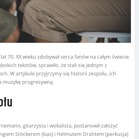
lat 70. XX wieku zdobywał serca fanów na całym świecie.
bokich tekstów, sprawiło, że stali się jednym z
h. W artykule przyjrzymy się historii zespołu, ich
na muzykę progresywną.
ołu
rnemann, gitarzysta i wokalista, postanowił założyć
angiem Stöckerem (bas) i Helmutem Drahtem (perkusja)