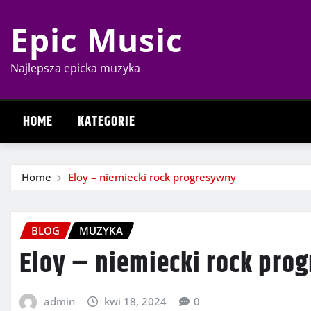
Skip
Epic Music
to
content
Najlepsza epicka muzyka
HOME
KATEGORIE
Home
Eloy – niemiecki rock progresywny
BLOG
MUZYKA
Eloy – niemiecki rock pro
admin
kwi 18, 2024
0