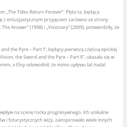
 „The Tides Return Forever”. Płyta ta, będąca
ę z entuzjastycznym przyjęciem zarówno ze strony
: The Answer” (1998) i „Visionary” (2009), potwierdziły, że
nd the Pyre – Part I”, będący pierwszą częścią epickiej
Vision, the Sword and the Pyre – Part II”, ukazała się w
rem, a Eloy udowodnił, że mimo upływu lat nadal
y wpływ na scenę rocka progresywnego. Ich unikalne
w i futurystycznych wizji, zainspirowało wiele innych