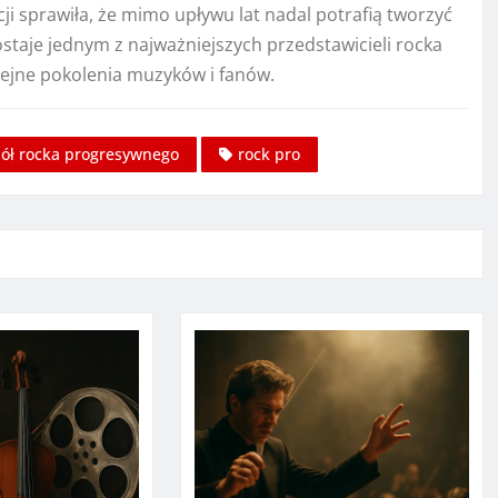
ji sprawiła, że mimo upływu lat nadal potrafią tworzyć
taje jednym z najważniejszych przedstawicieli rocka
lejne pokolenia muzyków i fanów.
pół rocka progresywnego
rock pro