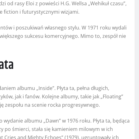
i od rasy Eloi z powieści H.G. Wellsa „Wehikuł czasu”,
 fiction i futurystycznymi wizjami.
entów i poszukiwań własnego stylu. W 1971 roku wydali
ł większego sukcesu komercyjnego. Mimo to, zespół nie
.
ata
aniem albumu „Inside”. Płyta ta, pełna długich,
w, jak i fanów. Kolejne albumy, takie jak „Floating”
cję zespołu na scenie rocka progresywnego.
o wydanie albumu „Dawn” w 1976 roku. Płyta ta, będąca
 po śmierci, stała się kamieniem milowym w ich
ent Cries and Mighty Echoes” (1979), ugruntowały ich