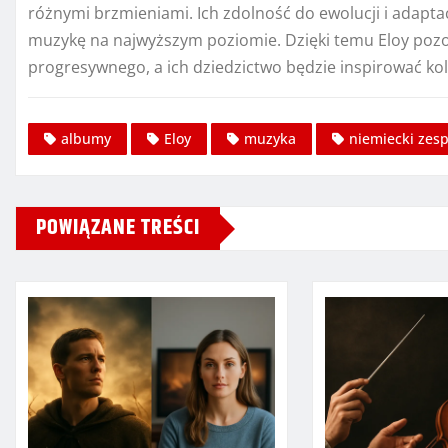
różnymi brzmieniami. Ich zdolność do ewolucji i adaptac
muzykę na najwyższym poziomie. Dzięki temu Eloy pozos
progresywnego, a ich dziedzictwo będzie inspirować ko
albumy
Eloy
muzyka
niemiecki zes
POWIĄZANE TREŚCI