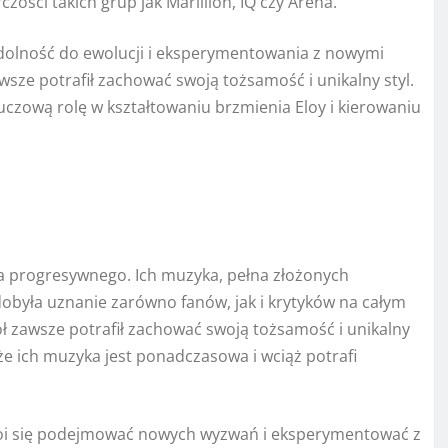
ości takich grup jak Marillion, IQ czy Arena.
zdolność do ewolucji i eksperymentowania z nowymi
wsze potrafił zachować swoją tożsamość i unikalny styl.
luczową rolę w kształtowaniu brzmienia Eloy i kierowaniu
ocka progresywnego. Ich muzyka, pełna złożonych
zdobyła uznanie zarówno fanów, jak i krytyków na całym
ół zawsze potrafił zachować swoją tożsamość i unikalny
 że ich muzyka jest ponadczasowa i wciąż potrafi
e boi się podejmować nowych wyzwań i eksperymentować z