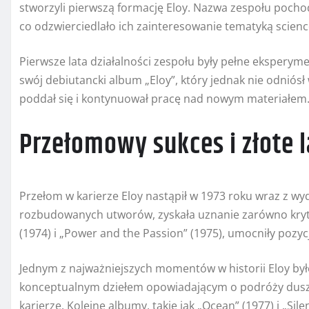
stworzyli pierwszą formację Eloy. Nazwa zespołu pochodz
co odzwierciedlało ich zainteresowanie tematyką science
Pierwsze lata działalności zespołu były pełne eksperym
swój debiutancki album „Eloy”, który jednak nie odniós
poddał się i kontynuował pracę nad nowym materiałem
Przełomowy sukces i złote l
Przełom w karierze Eloy nastąpił w 1973 roku wraz z wyd
rozbudowanych utworów, zyskała uznanie zarówno krytykó
(1974) i „Power and the Passion” (1975), umocniły pozy
Jednym z najważniejszych momentów w historii Eloy był
konceptualnym dziełem opowiadającym o podróży duszy
karierze. Kolejne albumy, takie jak „Ocean” (1977) i „Sil