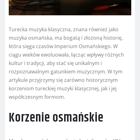
Turecka muzyka klasyczna, znana również jako
muzyka osmańska, ma bogatą i złożoną historię,
która sięga czasów Imperium Osmańskiego. W
ciągu wieków ewoluowała, łącząc wpływy różnych
kultur i tradycji, aby stać się unikalnym i
rozpoznawalnym gatunkiem muzycznym. W tym
artykule przyjrzymy się zarówno historycznym
korzeniom tureckiej muzyki klasycznej, jak i jej
współczesnym formom.
Korzenie osmańskie