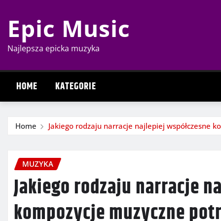
Skip
Epic Music
to
content
Najlepsza epicka muzyka
HOME
KATEGORIE
Home
Jakiego rodzaju narracje najlepiej współczesne 
MUZYKA
Jakiego rodzaju narracje n
kompozycje muzyczne potr