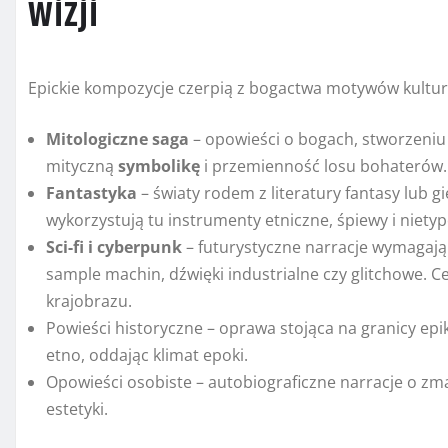
wizji
Epickie kompozycje czerpią z bogactwa motywów kulturo
Mitologiczne saga
– opowieści o bogach, stworzeniu 
mityczną
symbolikę
i przemienność losu bohaterów.
Fantastyka
– światy rodem z literatury fantasy lub g
wykorzystują tu instrumenty etniczne, śpiewy i niet
Sci-fi i cyberpunk
– futurystyczne narracje wymaga
sample machin, dźwięki industrialne czy glitchowe. 
krajobrazu.
Powieści historyczne – oprawa stojąca na granicy epi
etno, oddając klimat epoki.
Opowieści osobiste – autobiograficzne narracje o zm
estetyki.