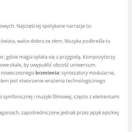
wych. Najczęściej spotykane narracje to:
świata, walce dobra ze złem. Muzyka podkreśla tu
ier, gdzie magia splata się z przygodą. Kompozytorzy
ypowe skale, by uwypuklić obcość uniwersum.
ją nowoczesnego
brzmienia
: syntezatory modularne,
Celem jest stworzenie wrażenia technologicznego
ki symfonicznej i muzyki filmowej, często z elementami
aganiach, zapośredniczone jednak przez język epickiej