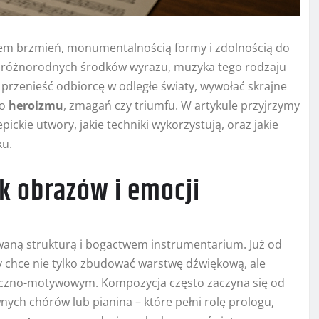
wem brzmień, monumentalnością formy i zdolnością do
u różnorodnych środków wyrazu, muzyka tego rodzaju
ą przenieść odbiorcę w odległe światy, wywołać skrajne
go
heroizmu
, zmagań czy triumfu. W artykule przyjrzymy
ickie utwory, jakie techniki wykorzystują, oraz jakie
ku.
yk obrazów i emocji
waną strukturą i bogactwem instrumentarium. Już od
y chce nie tylko zbudować warstwę dźwiękową, ale
czno-motywowym. Kompozycja często zaczyna się od
ych chórów lub pianina – które pełni rolę prologu,