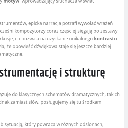
ny
motyw
, wprowadzający słuchacza w świat
nstrumentów, epicka narracja potrafi wywołać wrażeń
cześni kompozytorzy coraz częściej sięgają po zestawy
erkusję, co pozwala na uzyskanie unikalnego
kontrastu
a, że opowieść dźwiękowa staje się jeszcze bardziej
ramatyczne.
strumentację i strukturę
ązuje do klasycznych schematów dramatycznych, takich
Jednak zamiast słów, posługujemy się tu środkami
b sytuacją, który powraca w różnych odsłonach,