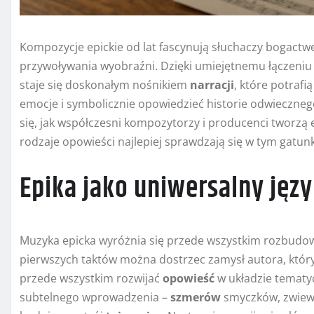
Kompozycje epickie od lat fascynują słuchaczy bogact
przywoływania wyobraźni. Dzięki umiejętnemu łączeni
staje się doskonałym nośnikiem
narracji
, które potrafi
emocje i symbolicznie opowiedzieć historie odwieczne
się, jak współczesni kompozytorzy i producenci tworzą ep
rodzaje opowieści najlepiej sprawdzają się w tym gatun
Epika jako uniwersalny jęz
Muzyka epicka wyróżnia się przede wszystkim rozbudo
pierwszych taktów można dostrzec zamysł autora, któr
przede wszystkim rozwijać
opowieść
w układzie tematy
subtelnego wprowadzenia –
szmerów
smyczków, zwiewn