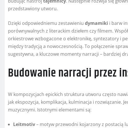
budując nastrój
tajemnicy
. Następnie rozwija się głów
przedstawiony utworu.
Dzięki odpowiedniemu zestawieniu
dymamiki
i barw i
porównywalnych z literackim dziełem czy filmem. Współ
orkiestrowe wzbogacone o elektronikę, syntezatory i p
między tradycją a nowoczesnością. To połączenie sprawi
sugestywna, a kluczowe momenty narracji – bardziej d
Budowanie narracji przez in
W kompozycjach epickich struktura utworu często nawi
jak ekspozycja, komplikacja, kulminacja i rozwiązanie. 
muzycznymi. Istotnymi elementami są:
Leitmotiv
– motyw przewodni kojarzony z postacią lu