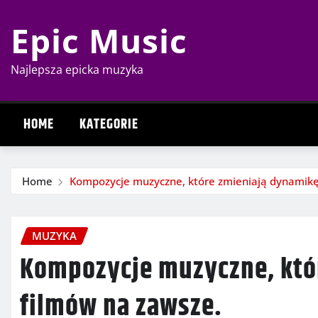
Skip
Epic Music
to
content
Najlepsza epicka muzyka
HOME
KATEGORIE
Home
Kompozycje muzyczne, które zmieniają dynamikę
MUZYKA
Kompozycje muzyczne, któ
filmów na zawsze.