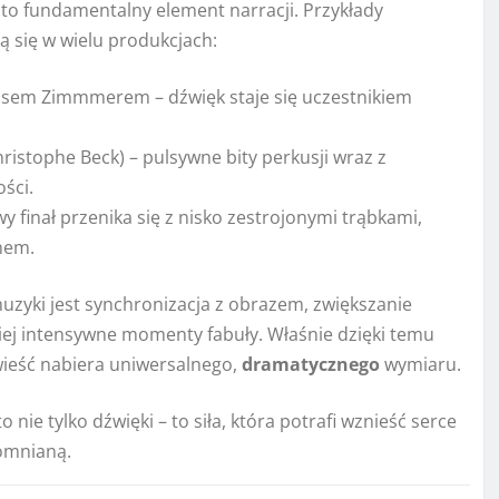
 to fundamentalny element narracji. Przykłady
ą się w wielu produkcjach:
issem Zimmmerem – dźwięk staje się uczestnikiem
istophe Beck) – pulsywne bity perkusji wraz z
ści.
y finał przenika się z nisko zestrojonymi trąbkami,
nem.
zyki jest synchronizacja z obrazem, zwiększanie
iej intensywne momenty fabuły. Właśnie dzięki temu
wieść nabiera uniwersalnego,
dramatycznego
wymiaru.
nie tylko dźwięki – to siła, która potrafi wznieść serce
pomnianą.