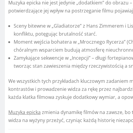
Muzyka epicka nie jest jedynie „dodatkiem” do obrazu –
potwierdzające jej wpływ na postrzeganie filmu pojawiaj
Sceny bitewne w „Gladiatorze” z Hans Zimmerem i L
konfliktu, potęgując brutalność starć.
Moment wejścia bohatera w „Mrocznego Rycerza” (Chr
chóralnym wsparciem budują atmosferę nieuchronno
Zamykające sekwencje w „Incepcji” – długi fortepianow
tworząc stan zawieszenia między rzeczywistością a s
We wszystkich tych przykładach kluczowym zadaniem mu
kontrastów i prowadzenie widza za rękę przez najbardz
każda klatka filmowa zyskuje dodatkowy wymiar, a opo
Muzyka epicka
zmienia dynamikę filmów na zawsze, bo to 
widza na wyżyny przeżyć, czyniąc każdą historię nieza