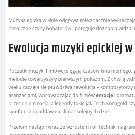
Muzyka epicka w kinie odgrywa rolę znacznie wykraczają
heroiczne czyny bohaterów i potęguje dozna­nia widza, 
Ewolucja muzyki epickiej w 
Początki muzyki filmowej sięgają czasów kina niemego,
melodie towarzyszyły pierwszym pokazom. Z chwilą wdro
wieku zaczęła się prawdziwa rewolucja – kompozytorzy
aranżacjami, wprowadzając do filmów
emocje
i dramatu
brzmieniem rosła, a legendy takie jak Erich Korngold czy
symfoniczna oddawała klimat kolejnych dzieł.
Przełom nastąpił wraz ze wzrostem roli techniki nagra