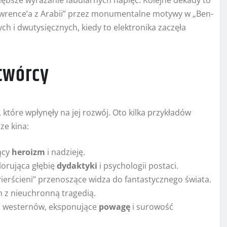
łębsze wyrażanie fabularnych napięć. Kolejne dekady to
Lawrence’a z Arabii” przez monumentalne motywy w „Ben-
ych i dwutysięcznych, kiedy to elektronika zaczęła
 twórcy
które wpłynęły na jej rozwój. Oto kilka przykładów
ze kina:
ący
heroizm
i nadzieję.
lorująca głębię
dydaktyki
i psychologii postaci.
rścieni” przenoszące widza do fantastycznego świata.
m z nieuchronną tragedią.
i westernów, eksponujące
powagę
i surowość