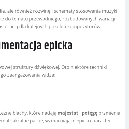
ie, ale również rozwinęli schematy stosowania muzyki
ście do tematu przewodniego, rozbudowanych wariacji i
nspiracją dla kolejnych pokoleń kompozytorów.
rumentacja epicka
owej struktury dźwiękowej. Oto niektóre techniki
ego zaangażowania widza:
ężne blachy, które nadają
majestat
i
potęgę
brzmienia.
al sakralne partie, wzmacniające epicki charakter