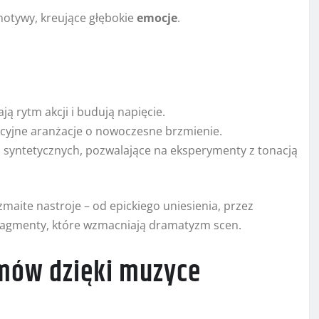
motywy, kreujące głębokie
emocje
.
ą rytm akcji i budują napięcie.
ycyjne aranżacje o nowoczesne brzmienie.
syntetycznych, pozwalające na eksperymenty z tonacją
ite nastroje – od epickiego uniesienia, przez
fragmenty, które wzmacniają dramatyzm scen.
lmów dzięki muzyce