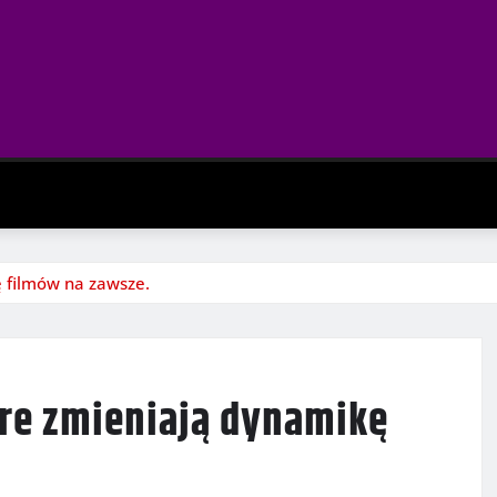
 filmów na zawsze.
re zmieniają dynamikę