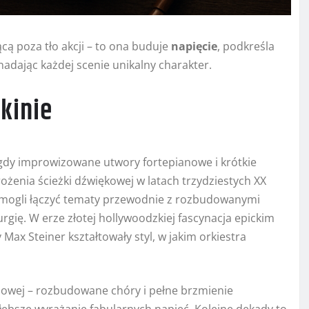
cą poza tło akcji – to ona buduje
napięcie
, podkreśla
nadając każdej scenie unikalny charakter.
kinie
 gdy improwizowane utwory fortepianowe i krótkie
żenia ścieżki dźwiękowej w latach trzydziestych XX
 mogli łączyć tematy przewodnie z rozbudowanymi
rgię. W erze złotej hollywoodzkiej fascynacja epickim
 Max Steiner kształtowały styl, w jakim orkiestra
niowej – rozbudowane chóry i pełne brzmienie