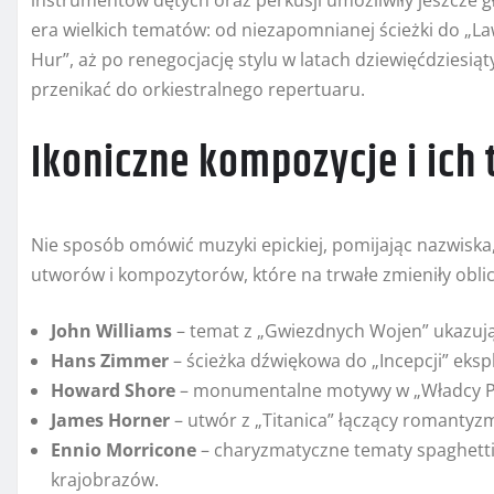
instrumentów dętych oraz perkusji umożliwiły jeszcze g
era wielkich tematów: od niezapomnianej ścieżki do „
Hur”, aż po renegocjację stylu w latach dziewięćdziesiąt
przenikać do orkiestralnego repertuaru.
Ikoniczne kompozycje i ich
Nie sposób omówić muzyki epickiej, pomijając nazwiska, 
utworów i kompozytorów, które na trwałe zmieniły oblic
John Williams
– temat z „Gwiezdnych Wojen” ukazuj
Hans Zimmer
– ścieżka dźwiękowa do „Incepcji” eksp
Howard Shore
– monumentalne motywy w „Władcy Pie
James Horner
– utwór z „Titanica” łączący romantyz
Ennio Morricone
– charyzmatyczne tematy spaghett
krajobrazów.