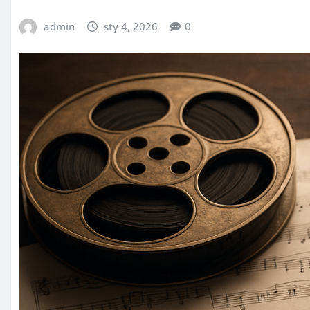
admin
sty 4, 2026
0