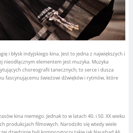
 i błysk indyjskiego kina. Jest to jedna z największych i
 jej nieodłącznym elementem jest muzyka. Muzyka
cytujących choreografii tanecznych; to serce i dusza
temu fascynującemu świeżowi dźwięków i rytmów, które
asów kina niemego. Jednak to w latach 40. i 50. XX wieku
h produkcjach filmowych. Narodziło się wtedy wiele
 tej dziedzinie byli kompozytorzy takie jak Naushad Ali,