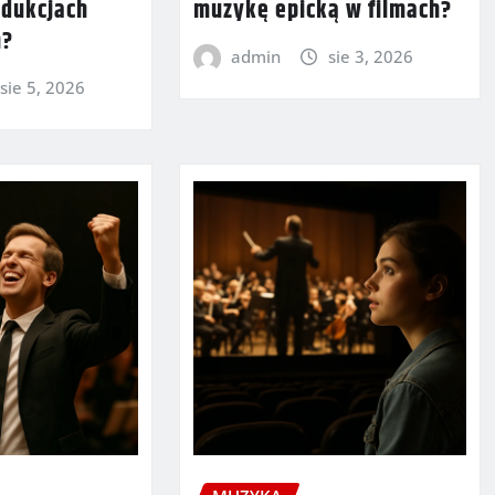
dukcjach
muzykę epicką w filmach?
h?
admin
sie 3, 2026
sie 5, 2026