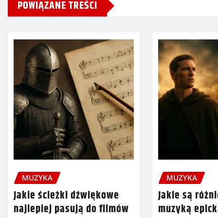
POWIĄZANE TREŚCI
MUZYKA
MUZYKA
Jakie ścieżki dźwiękowe
Jakie są różn
najlepiej pasują do filmów
muzyką epick