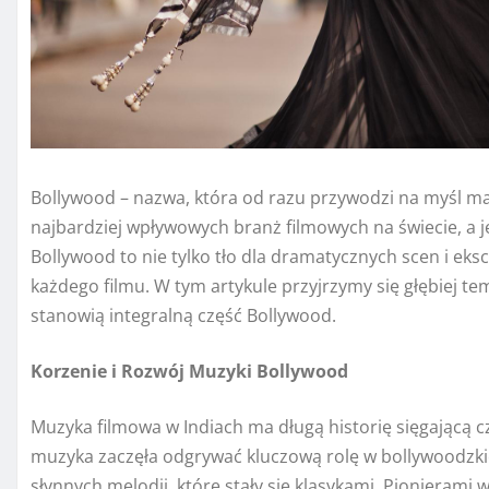
Bollywood – nazwa, która od razu przywodzi na myśl magię
najbardziej wpływowych branż filmowych na świecie, a
Bollywood to nie tylko tło dla dramatycznych scen i eks
każdego filmu. W tym artykule przyjrzymy się głębiej 
stanowią integralną część Bollywood.
Korzenie i Rozwój Muzyki Bollywood
Muzyka filmowa w Indiach ma długą historię sięgającą cz
muzyka zaczęła odgrywać kluczową rolę w bollywoodzkic
słynnych melodii, które stały się klasykami. Pionierami w