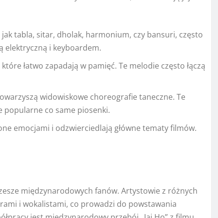
 jak tabla, sitar, dholak, harmonium, czy bansuri, często
ą elektryczną i keyboardem.
 które łatwo zapadają w pamięć. Te melodie często łączą
towarzyszą widowiskowe choreografie taneczne. Te
ie popularne co same piosenki.
ne emocjami i odzwierciedlają główne tematy filmów.
 rzesze międzynarodowych fanów. Artystowie z różnych
rami i wokalistami, co prowadzi do powstawania
łpracy jest międzynarodowy przebój „Jai Ho” z filmu