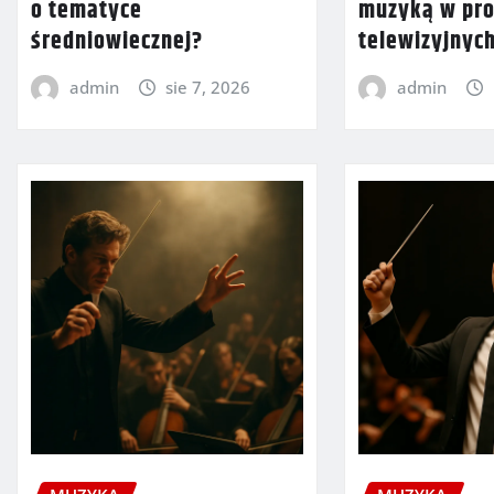
o tematyce
muzyką w pro
średniowiecznej?
telewizyjnyc
admin
sie 7, 2026
admin