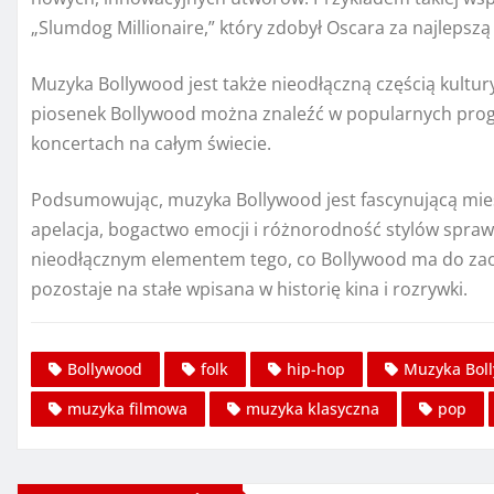
„Slumdog Millionaire,” który zdobył Oscara za najlepszą
Muzyka Bollywood jest także nieodłączną częścią kultury 
piosenek Bollywood można znaleźć w popularnych prog
koncertach na całym świecie.
Podsumowując, muzyka Bollywood jest fascynującą miesz
apelacja, bogactwo emocji i różnorodność stylów sprawiaj
nieodłącznym elementem tego, co Bollywood ma do zaofe
pozostaje na stałe wpisana w historię kina i rozrywki.
Bollywood
folk
hip-hop
Muzyka Bol
muzyka filmowa
muzyka klasyczna
pop