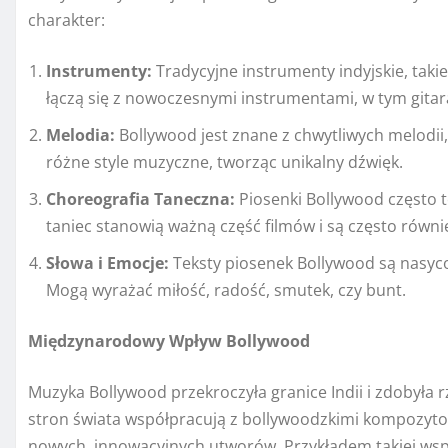
charakter:
Instrumenty:
Tradycyjne instrumenty indyjskie, takie
łączą się z nowoczesnymi instrumentami, w tym gitar
Melodia:
Bollywood jest znane z chwytliwych melodii,
różne style muzyczne, tworząc unikalny dźwięk.
Choreografia Taneczna:
Piosenki Bollywood często 
taniec stanowią ważną część filmów i są często równ
Słowa i Emocje:
Teksty piosenek Bollywood są nasyco
Mogą wyrażać miłość, radość, smutek, czy bunt.
Międzynarodowy Wpływ Bollywood
Muzyka Bollywood przekroczyła granice Indii i zdobyła
stron świata współpracują z bollywoodzkimi kompozyto
nowych, innowacyjnych utworów. Przykładem takiej wspó