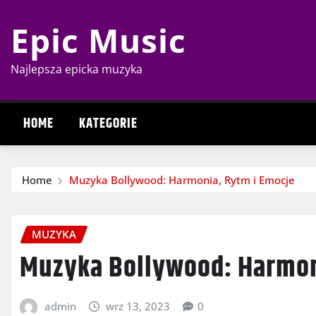
Skip
Epic Music
to
content
Najlepsza epicka muzyka
HOME
KATEGORIE
Home
Muzyka Bollywood: Harmonia, Rytm i Emocje
MUZYKA
Muzyka Bollywood: Harmon
admin
wrz 13, 2023
0