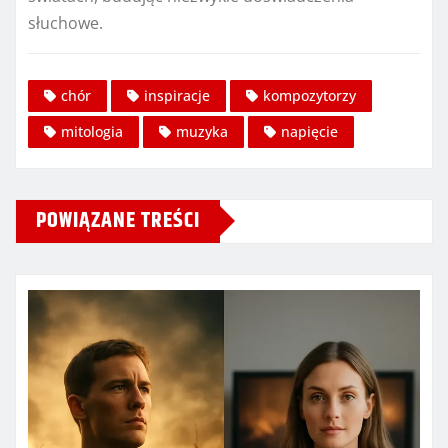
słuchowe.
chór
inspiracje
kompozytorzy
mitologia
muzyka
napięcie
POWIĄZANE TREŚCI