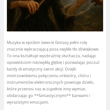
Muzyka w epickim świecie fantasy pełni rolę
znacznie wykraczającą poza zwykłe tło dźwiękowe.
To ona kształtuje wyobraźnię słuchacza, nadając
opowieściom niezwykłą głębię i pozwalając poczuć
każdy dramatyczny zwrot akcji. Dzięki
mistrzowskiemu połączeniu orkiestry, chóru i
instrumentów elektronicznych powstaje dzieło,
które przenosi nas w zupełnie inny wymiar,
obdarzając go **fantastycznymi** barwami i
wyrazistymi emocjami.