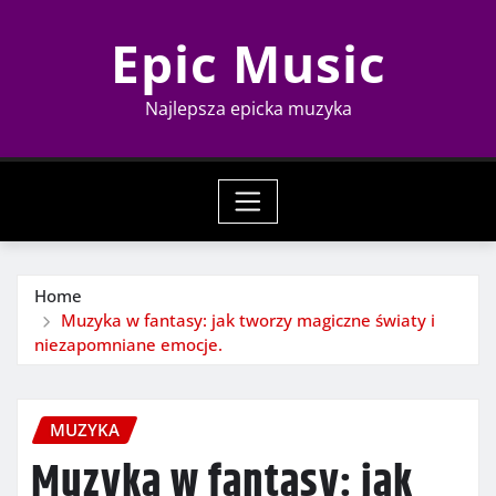
Skip
Epic Music
to
content
Najlepsza epicka muzyka
Home
Muzyka w fantasy: jak tworzy magiczne światy i
niezapomniane emocje.
MUZYKA
Muzyka w fantasy: jak