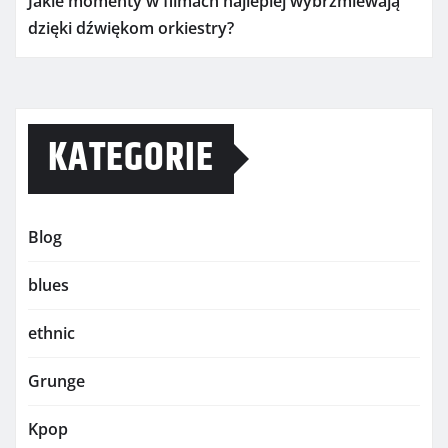
Jakie momenty w filmach najlepiej wybrzmiewają
dzięki dźwiękom orkiestry?
KATEGORIE
Blog
blues
ethnic
Grunge
Kpop