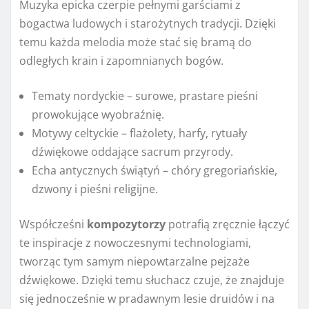
Muzyka epicka czerpie pełnymi garściami z
bogactwa ludowych i starożytnych tradycji. Dzięki
temu każda melodia może stać się bramą do
odległych krain i zapomnianych bogów.
Tematy nordyckie – surowe, prastare pieśni
prowokujące wyobraźnię.
Motywy celtyckie – flażolety, harfy, rytuały
dźwiękowe oddające sacrum przyrody.
Echa antycznych świątyń – chóry gregoriańskie,
dzwony i pieśni religijne.
Współcześni
kompozytorzy
potrafią zręcznie łączyć
te inspiracje z nowoczesnymi technologiami,
tworząc tym samym niepowtarzalne pejzaże
dźwiękowe. Dzięki temu słuchacz czuje, że znajduje
się jednocześnie w pradawnym lesie druidów i na