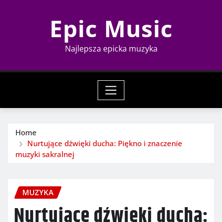
Skip
Epic Music
to
content
Najlepsza epicka muzyka
Home
Nurtujące dźwięki ducha: Piękno i znaczenie
muzyki sakralnej
MUZYKA
Nurtujące dźwięki ducha: