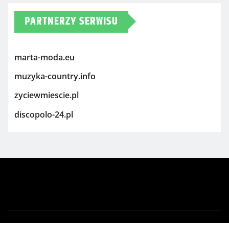
PARTNERZY SERWISU
marta-moda.eu
muzyka-country.info
zyciewmiescie.pl
discopolo-24.pl