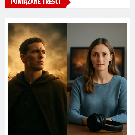
POWIĄZANE TREŚCI