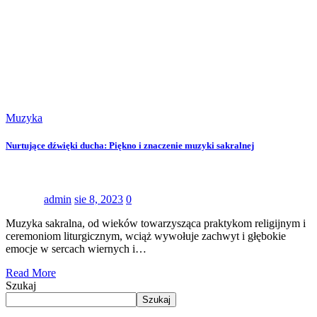
Muzyka
Nurtujące dźwięki ducha: Piękno i znaczenie muzyki sakralnej
admin
sie 8, 2023
0
Muzyka sakralna, od wieków towarzysząca praktykom religijnym i
ceremoniom liturgicznym, wciąż wywołuje zachwyt i głębokie
emocje w sercach wiernych i…
Read More
Szukaj
Szukaj