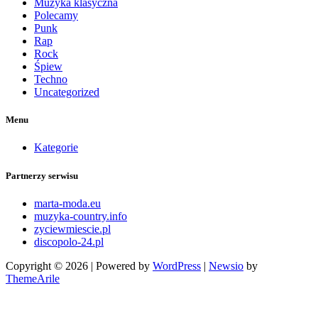
Muzyka klasyczna
Polecamy
Punk
Rap
Rock
Śpiew
Techno
Uncategorized
Menu
Kategorie
Partnerzy serwisu
marta-moda.eu
muzyka-country.info
zyciewmiescie.pl
discopolo-24.pl
Copyright © 2026 | Powered by
WordPress
|
Newsio
by
ThemeArile