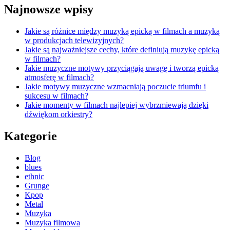
Najnowsze wpisy
Jakie są różnice między muzyką epicką w filmach a muzyką
w produkcjach telewizyjnych?
Jakie są najważniejsze cechy, które definiują muzykę epicką
w filmach?
Jakie muzyczne motywy przyciągają uwagę i tworzą epicką
atmosferę w filmach?
Jakie motywy muzyczne wzmacniają poczucie triumfu i
sukcesu w filmach?
Jakie momenty w filmach najlepiej wybrzmiewają dzięki
dźwiękom orkiestry?
Kategorie
Blog
blues
ethnic
Grunge
Kpop
Metal
Muzyka
Muzyka filmowa