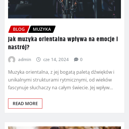
BLOG
MUZYKA
Jak muzyka orientalna wpływa na emocje i
nastrój?
admin
cze 14, 2024
0
Muzyka orientalna, z jej bogatą paletą dźwięków i
unikalnymi strukturami rytmicznymi, od wieków
fascynuje słuchaczy na całym świecie. Jej wpływ…
READ MORE