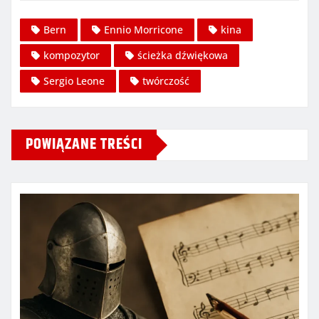
Bern
Ennio Morricone
kina
kompozytor
ścieżka dźwiękowa
Sergio Leone
twórczość
POWIĄZANE TREŚCI