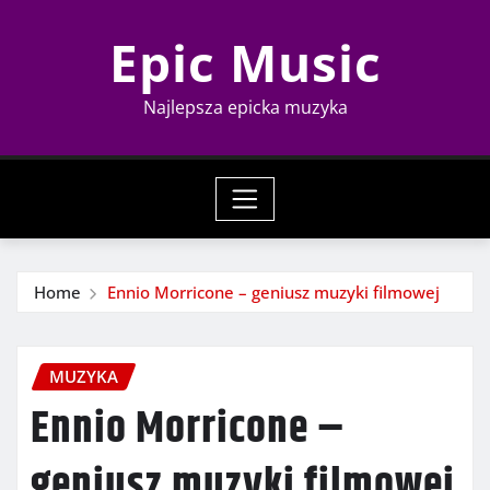
Skip
Epic Music
to
content
Najlepsza epicka muzyka
Home
Ennio Morricone – geniusz muzyki filmowej
MUZYKA
Ennio Morricone –
geniusz muzyki filmowej