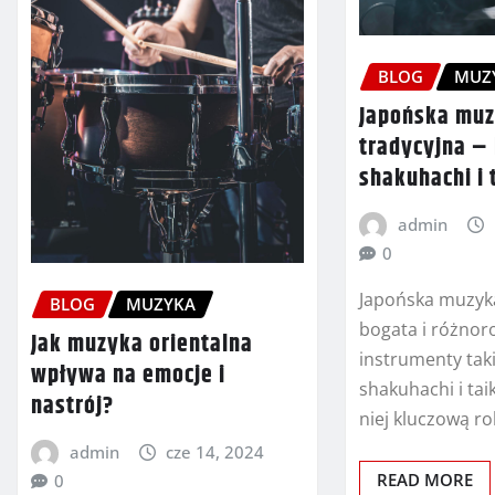
BLOG
MUZ
Japońska mu
tradycyjna – 
shakuhachi i 
admin
0
Japońska muzyka
BLOG
MUZYKA
bogata i różnor
Jak muzyka orientalna
instrumenty taki
wpływa na emocje i
shakuhachi i ta
nastrój?
niej kluczową ro
admin
cze 14, 2024
READ MORE
0