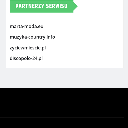
PARTNERZY SERWISU
marta-moda.eu
muzyka-country.info
zyciewmiescie.pl
discopolo-24.pl