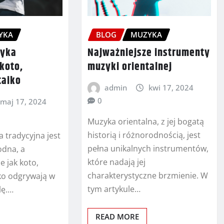
YKA
BLOG
MUZYKA
zyka
Najważniejsze instrumenty
koto,
muzyki orientalnej
taiko
admin
kwi 17, 2024
0
maj 17, 2024
Muzyka orientalna, z jej bogatą
historią i różnorodnością, jest
 tradycyjna jest
pełna unikalnych instrumentów,
odna, a
które nadają jej
e jak koto,
charakterystyczne brzmienie. W
iko odgrywają w
tym artykule…
lę.…
READ MORE